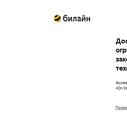
До
огр
за
тех
Access
«On I
Посмо