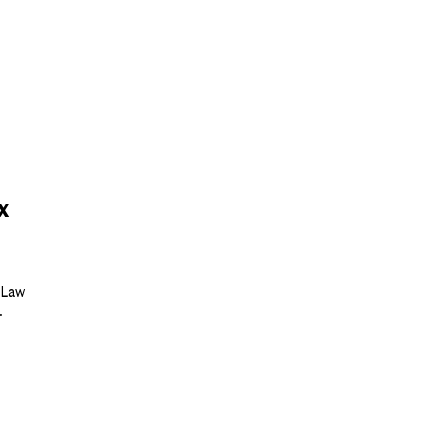
х
 Law
.