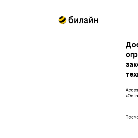
До
огр
за
тех
Access
«On I
Посмо