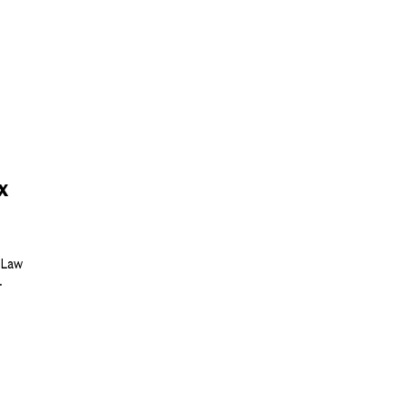
х
 Law
.