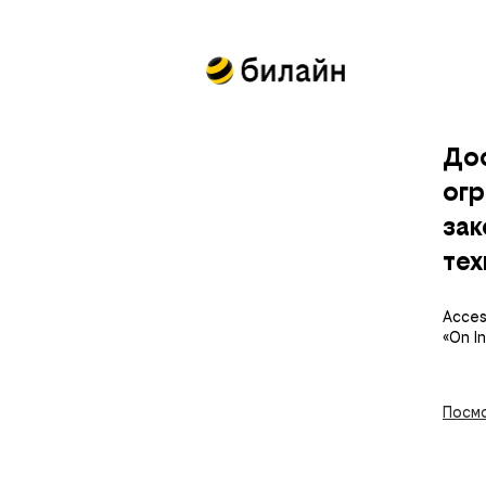
До
огр
за
тех
Access
«On I
Посмо