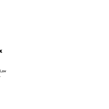
х
 Law
.