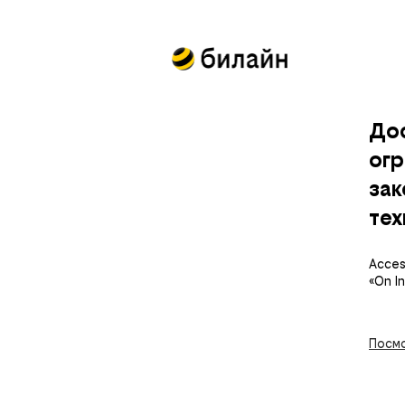
До
огр
за
тех
Access
«On I
Посмо