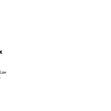
х
 Law
.