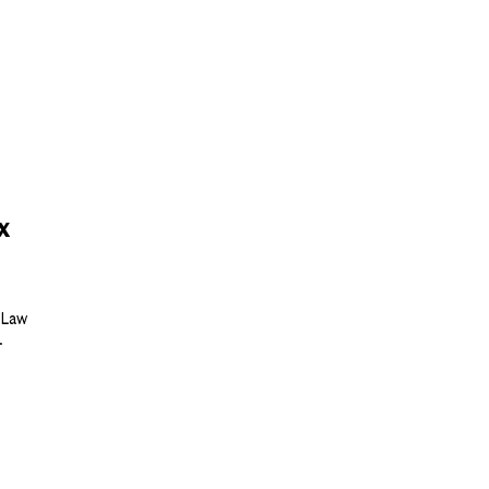
х
 Law
.