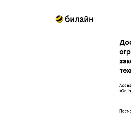
До
огр
за
тех
Access
«On I
Посмо