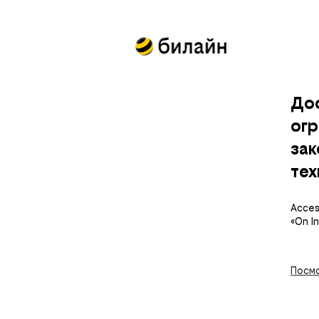
До
огр
за
тех
Access
«On I
Посмо