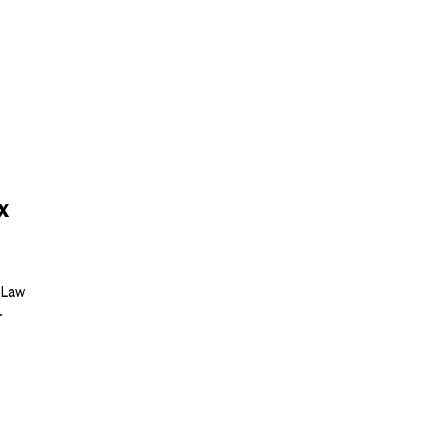
х
 Law
.