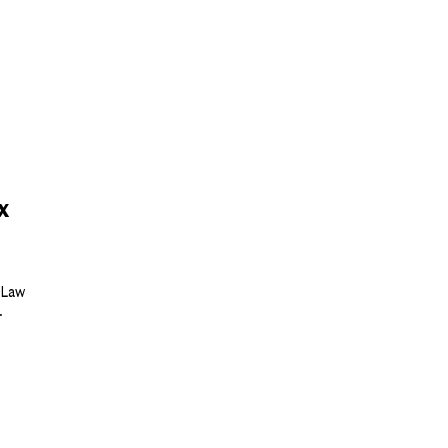
х
 Law
.