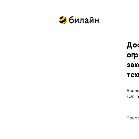
До
огр
за
тех
Access
«On I
Посмо