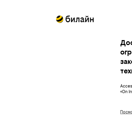
До
огр
за
тех
Access
«On I
Посмо