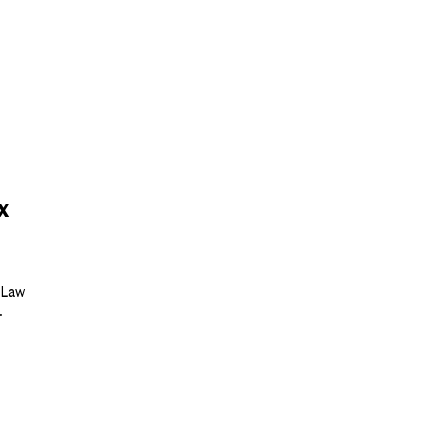
х
 Law
.